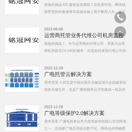
面临的挑战 IDC服务提供商除了在机房环境、网络线
路带宽和质量保障等基础设施上面不断投入外，还在
对用户的服务承诺、价格上体现自己...
2023-06-06
运营商托管业务代维公司机房监控
解决方案
面临的挑战 1、作为运营商的代维公司，需要为运营
商机房提供24小时的服务，但是如何展现代维公司的
工作量； 2、代维公司安排专人为运...
2022-12-28
广电托管云解决方案
需求背景 十四五是中国全面开启建设现代化国家新征
程的关键五年，也是广播电视单位尽快建成一批具有
强大影响力、竞争力的新型主流媒...
2022-12-28
广电等级保护2.0解决方案
需求背景 广播电视单位作为党和政府的核心宣传阵地
之一，在国家广电总局提出数字化、网络化的明确要