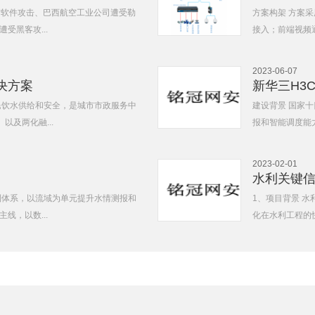
勒索软件攻击、巴西航空工业公司遭受勒
方案构架 方案采用
受黑客攻...
接入；前端视频通
2023-06-07
决方案
新华三H3
民饮水供给和安全，是城市市政服务中
建设背景 国家
以及两化融...
报和智能调度能力
2023-02-01
水利关键
利体系，以流域为单元提升水情测报和
1、项目背景 
线，以数...
化在水利工程的快