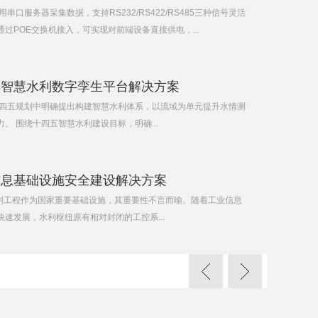
串口服务器采集数据，支持RS232/RS422/RS485三种信号灵活
过POE交换机接入，可实现对前端设备直接供电，...
C智慧水利数字孪生平台解决方案
十四五规划中明确提出构建智慧水利体系，以流域为单元提升水情测
。 围绕十四五智慧水利建设目标，明确...
信息基础设施安全建设解决方案
水利工程作为国家重要基础设施，其重要性不言而喻。随着工业信息
速发展，水利枢纽原有相对封闭的工控系...