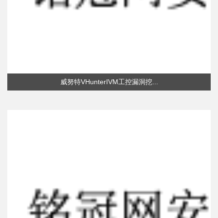
威努特VHunterIVM工控漏洞挖...