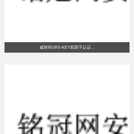
威努特SRS-KEY双因子认证...