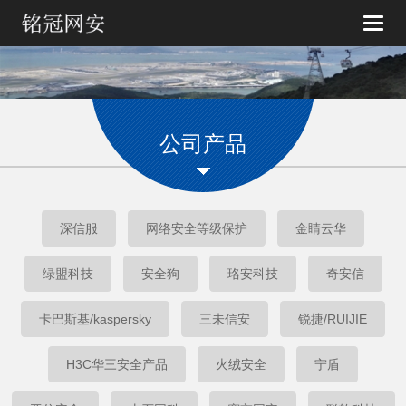
Toggle
naviga
公司产品
深信服
网络安全等级保护
金睛云华
绿盟科技
安全狗
珞安科技
奇安信
卡巴斯基/kaspersky
三未信安
锐捷/RUIJIE
H3C华三安全产品
火绒安全
宁盾