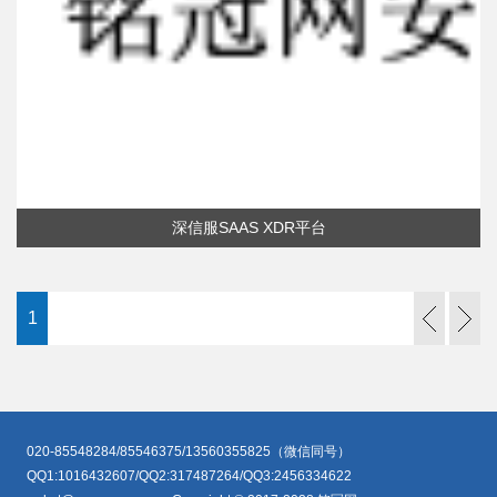
深信服SAAS XDR平台
1
020-85548284/85546375/13560355825（微信同号）
QQ1:1016432607/QQ2:317487264/QQ3:2456334622