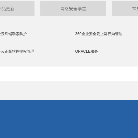
产品更新
网络安全学堂
常
全云终端勒索防护
360企业安全云上网行为管理
安全云正版软件授权管理
ORACLE服务