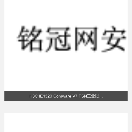
H3C IE4320 Comware V7 TSN工业以...