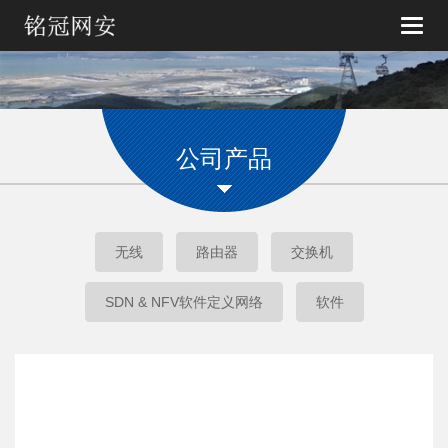
Toggle
naviga
公司产品
无线
路由器
交换机
SDN & NFV软件定义网络
软件